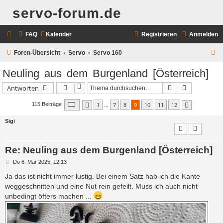
servo-forum.de
FAQ
Kalender
Registrieren
Anmelden
S
Foren-Übersicht
Servo
Servo 160
u
Neuling aus dem Burgenland [Österreich]
c
Suche
Erweiterte 
Antworten
h
Seite
9
von
12
e
1
…
7
8
9
10
11
12
115 Beiträge
Vorherige
Nächste
Sigi
Re: Neuling aus dem Burgenland [Österreich]
B
Do 6. Mär 2025, 12:13
e
i
Ja das ist nicht immer lustig. Bei einem Satz hab ich die Kante
t
weggeschnitten und eine Nut rein gefeilt. Muss ich auch nicht
r
a
unbedingt öfters machen ...
g