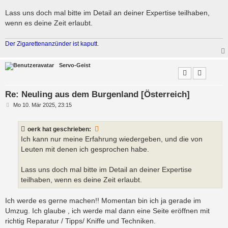
a
g
Lass uns doch mal bitte im Detail an deiner Expertise teilhaben,
wenn es deine Zeit erlaubt.
Der Zigarettenanzünder ist kaputt.
Servo-Geist
Re: Neuling aus dem Burgenland [Österreich]
B
Mo 10. Mär 2025, 23:15
e
i
t
oerk
hat geschrieben:
r
a
Ich kann nur meine Erfahrung wiedergeben, und die von
g
Leuten mit denen ich gesprochen habe.
Lass uns doch mal bitte im Detail an deiner Expertise
teilhaben, wenn es deine Zeit erlaubt.
Ich werde es gerne machen!! Momentan bin ich ja gerade im
Umzug. Ich glaube , ich werde mal dann eine Seite eröffnen mit
richtig Reparatur / Tipps/ Kniffe und Techniken.