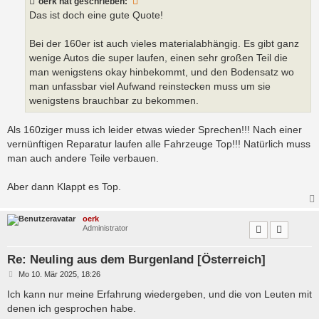
oerk
hat geschrieben:
r
a
Das ist doch eine gute Quote!
g
Bei der 160er ist auch vieles materialabhängig. Es gibt ganz
wenige Autos die super laufen, einen sehr großen Teil die
man wenigstens okay hinbekommt, und den Bodensatz wo
man unfassbar viel Aufwand reinstecken muss um sie
wenigstens brauchbar zu bekommen.
Als 160ziger muss ich leider etwas wieder Sprechen!!! Nach einer
vernünftigen Reparatur laufen alle Fahrzeuge Top!!! Natürlich muss
man auch andere Teile verbauen.
Aber dann Klappt es Top.
oerk
Administrator
Re: Neuling aus dem Burgenland [Österreich]
B
Mo 10. Mär 2025, 18:26
e
i
Ich kann nur meine Erfahrung wiedergeben, und die von Leuten mit
t
denen ich gesprochen habe.
r