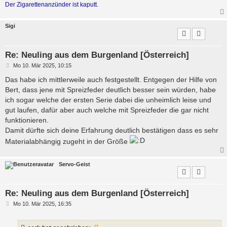
Der Zigarettenanzünder ist kaputt.
Sigi
Re: Neuling aus dem Burgenland [Österreich]
B
Mo 10. Mär 2025, 10:15
e
i
Das habe ich mittlerweile auch festgestellt. Entgegen der Hilfe von
t
Bert, dass jene mit Spreizfeder deutlich besser sein würden, habe
r
a
ich sogar welche der ersten Serie dabei die unheimlich leise und
g
gut laufen, dafür aber auch welche mit Spreizfeder die gar nicht
funktionieren.
Damit dürfte sich deine Erfahrung deutlich bestätigen dass es sehr
Materialabhängig zugeht in der Größe
Servo-Geist
Re: Neuling aus dem Burgenland [Österreich]
B
Mo 10. Mär 2025, 16:35
e
i
t