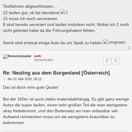
e
i
Testfahrten abgeschlossen....
t
22 laufen gut, ok bis blendend
r
a
15 muss ich noch servicieren.
g
8 sind bereits serviciert und laufen trotzdem nicht. Wobei ich 2 noch
nicht getestet habe da die Führungshaken fehlen.
Somit sind erstmal einige Auto da um Spaß zu haben
oerk
Administrator
Re: Neuling aus dem Burgenland [Österreich]
B
Mo 10. Mär 2025, 09:12
e
i
Das ist doch eine gute Quote!
t
r
a
Bei der 160er ist auch vieles materialabhängig. Es gibt ganz wenige
g
Autos die super laufen, einen sehr großen Teil die man wenigstens
okay hinbekommt, und den Bodensatz wo man unfassbar viel
Aufwand reinstecken muss um sie wenigstens brauchbar zu
bekommen.