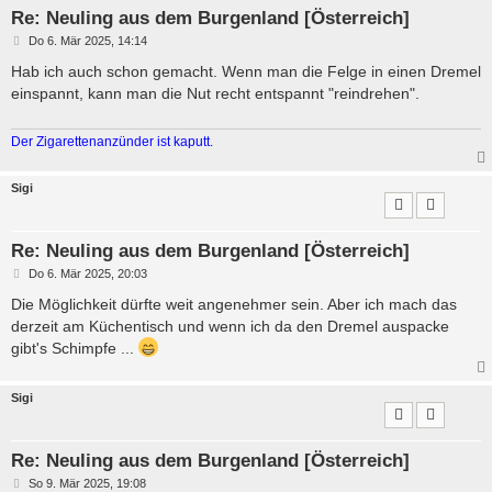
Re: Neuling aus dem Burgenland [Österreich]
B
Do 6. Mär 2025, 14:14
e
i
Hab ich auch schon gemacht. Wenn man die Felge in einen Dremel
t
einspannt, kann man die Nut recht entspannt "reindrehen".
r
a
g
Der Zigarettenanzünder ist kaputt.
Sigi
Re: Neuling aus dem Burgenland [Österreich]
B
Do 6. Mär 2025, 20:03
e
i
Die Möglichkeit dürfte weit angenehmer sein. Aber ich mach das
t
derzeit am Küchentisch und wenn ich da den Dremel auspacke
r
a
gibt's Schimpfe ...
g
Sigi
Re: Neuling aus dem Burgenland [Österreich]
B
So 9. Mär 2025, 19:08