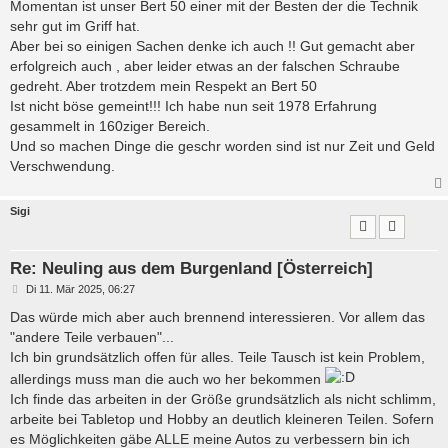
Momentan ist unser Bert 50 einer mit der Besten der die Technik
sehr gut im Griff hat.
Aber bei so einigen Sachen denke ich auch !! Gut gemacht aber
erfolgreich auch , aber leider etwas an der falschen Schraube
gedreht. Aber trotzdem mein Respekt an Bert 50
Ist nicht böse gemeint!!! Ich habe nun seit 1978 Erfahrung
gesammelt in 160ziger Bereich.
Und so machen Dinge die geschr worden sind ist nur Zeit und Geld
Verschwendung.
Sigi
Re: Neuling aus dem Burgenland [Österreich]
B
Di 11. Mär 2025, 06:27
e
i
Das würde mich aber auch brennend interessieren. Vor allem das
t
"andere Teile verbauen"...
r
a
Ich bin grundsätzlich offen für alles. Teile Tausch ist kein Problem,
g
allerdings muss man die auch wo her bekommen
Ich finde das arbeiten in der Größe grundsätzlich als nicht schlimm,
arbeite bei Tabletop und Hobby an deutlich kleineren Teilen. Sofern
es Möglichkeiten gäbe ALLE meine Autos zu verbessern bin ich