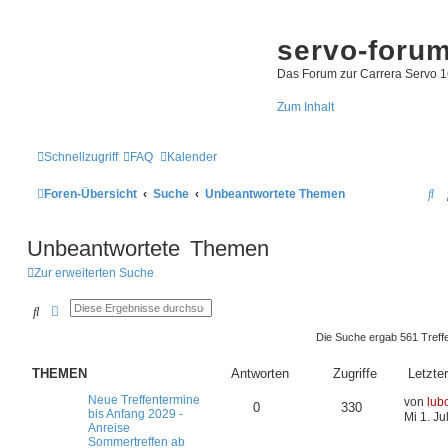
servo-foru
Das Forum zur Carrera Servo 1
Zum Inhalt
Schnellzugriff
FAQ
Kalender
S
Foren-Übersicht
Suche
Unbeantwortete Themen
u
Unbeantwortete Themen
c
h
Zur erweiterten Suche
e
Suche
Erweiterte Suche
Die Suche ergab 561 Treff
THEMEN
Antworten
Zugriffe
Letzter
Neue Treffentermine
von
lub
0
330
bis Anfang 2029 -
Mi 1. Ju
Anreise
Sommertreffen ab