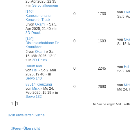
25. Apr 2025, 22:35
» in
Servo allgemein
[140]
von
Oka
0
1730
Karosseriehalter
Sa 5. A
Kenworth Truck
von
Okami
»
Sa 5.
Apr 2025, 21:40
» in
3D-Druck
[140]
von
Oka
0
1693
Distanzschablone für
Sa 15. 
Kronräder
von
Okami
»
Sa
15. Mär 2025, 12:11
» in
3D-Druck
Raum Kiel
von
Hsi
0
2245
von
Hsi
»
So 2. Mär
So 2. M
2025, 19:40
» in
Servo 140
88514 Kreuzung
von
Mic
0
2690
von
Mick
»
Mo 24.
Mo 24. 
Feb 2025, 15:19
» in
Servo 132
Die Suche ergab 561 Treff
Zur erweiterten Suche
Foren-Übersicht