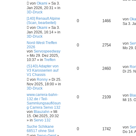
von
Okami
»
Sa 3.
Jan 2026, 20:31
» in
3D-Druck
[140] Renault Alpine
von
Oka
0
1466
(Scan, bearbeitet)
Sa 3. J
von
Okami
»
Sa 3.
Jan 2026, 16:14
» in
3D-Druck
Nord-West-Treffen
von
Ser
0
2754
2026
Mo 29. 
von
Servospeedway
»
Mo 29. Dez 2025,
10:37
» in
Treffen
(S140) Adapter von
von
Ro
0
2460
V3 Karosserien auf
Di 25. 
V1 Chassis
von
Ronny
»
Di 25.
Nov 2025, 18:00
» in
3D-Druck
www.carrera-bahn-
von
Bla
0
2109
132.de / Teil-
Mi 15. 
Sammlungsauflösun
g Carrera Servo 132
von
Blauzahn
»
Mi
15. Okt 2025, 20:32
» in
Servo 132
Suche Schikane
von
Ser
0
1742
68517 ohne Slot
Do 14. 
von
Servo-Geist
»