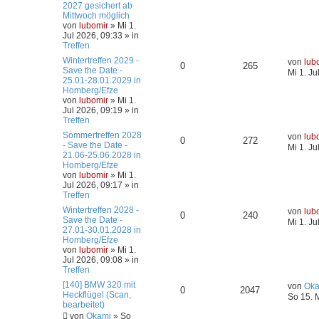
2027 gesichert ab
Mittwoch möglich
von
lubomir
»
Mi 1.
Jul 2026, 09:33
» in
Treffen
Wintertreffen 2029 -
von
lub
0
265
Save the Date -
Mi 1. Ju
25.01-28.01.2029 in
Homberg/Efze
von
lubomir
»
Mi 1.
Jul 2026, 09:19
» in
Treffen
Sommertreffen 2028
von
lub
0
272
- Save the Date -
Mi 1. Ju
21.06-25.06.2028 in
Homberg/Efze
von
lubomir
»
Mi 1.
Jul 2026, 09:17
» in
Treffen
Wintertreffen 2028 -
von
lub
0
240
Save the Date -
Mi 1. Ju
27.01-30.01.2028 in
Homberg/Efze
von
lubomir
»
Mi 1.
Jul 2026, 09:08
» in
Treffen
[140] BMW 320 mit
von
Oka
0
2047
Heckflügel (Scan,
So 15. 
bearbeitet)
von
Okami
»
So