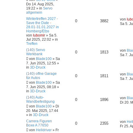
Do 14. Aug 2025,
19:22
» in
Servo
allgemein
Wintertreffen 2027 -
von
lub
0
3882
Save the Date -
Sa 5. Ju
28.01-31.01.2027 in
Homberg/Efze
von
lubomir
»
Sa 5.
Jul 2025, 22:02
» in
Treffen
(140) Servo
von
Bla
0
1813
Werkbank
Sa 7. J
von
Blade100
»
Sa
7. Jun 2025, 12:55
»
in
3D-Druck
(140) offne Garage
von
Bla
0
1811
für Autos
Sa 7. J
von
Blade100
»
Sa
7. Jun 2025, 08:18
»
in
3D-Druck
(140) Auto-
von
Bla
0
1896
Wandbefestigung
Di 20. 
von
Blade100
»
Di
20. Mai 2025, 17:44
» in
3D-Druck
Carrera Figuren
von
Hel
0
2355
Boxe A 77650
Fr 25. A
von
Helldriver
»
Fr