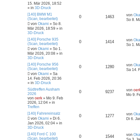
15. Mär 2026, 18:52
» in
3D-Druck
[140] BMW M1
von
Oka
0
1463
(Scan, bearbeitet)
So 8. M
von
Okami
»
So 8.
Mär 2026, 18:59
» in
3D-Druck
[140] Porsche 935
von
Oka
0
1414
(Scan, bearbeitet)
So 1. M
von
Okami
»
So 1.
Mär 2026, 20:08
» in
3D-Druck
[140] Porsche 956
von
Oka
0
1280
(Scan, bearbeitet)
Sa 14. 
von
Okami
»
Sa
14. Feb 2026, 20:36
» in
3D-Druck
Südtreffen Ausham
von
oer
0
9237
2026
Mo 9. F
von
oerk
»
Mo 9. Feb
2026, 12:04
» in
Treffen
[140| Fahrereinsatz
von
Oka
0
1277
von
Okami
»
Di 6.
Di 6. J
Jan 2026, 02:04
» in
3D-Druck
[140] Ford C 100
von
Oka
0
1544
(Scan, bearbeitet)
Sa 3. J