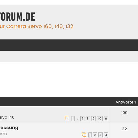
forum.de
r Carrera Servo 160, 140, 132
Antworten
109
ervo 140
1
7
8
9
10
11
…
messung
32
mein
1
2
3
4