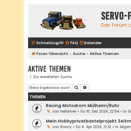
servo-
Das Forum zu
Schnellzugriff
FAQ
Kalender
Foren-Übersicht
Suche
Aktive Themen
Aktive Themen
Zur erweiterten Suche
Suche
Erweiterte Suche
THEMEN
Racing Motodrom Mülheim/Ruhr
von
Helldriver
»
So 15. Dez 2024, 22:54
» in
S
Mein Hobbyprivatbastelprojekt Zeit
von
Ronny
»
Do 9. Apr 2026, 13:10
» in
Allge