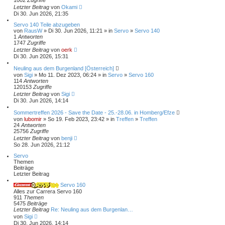
1002
Zugriffe
Letzter Beitrag
von
Okami
Di 30. Jun 2026, 21:35
Servo 140 Teile abzugeben
von
RausW
» Di 30. Jun 2026, 11:21 » in
Servo
»
Servo 140
1
Antworten
1747
Zugriffe
Letzter Beitrag
von
oerk
Di 30. Jun 2026, 15:31
Neuling aus dem Burgenland [Österreich]
von
Sigi
» Mo 11. Dez 2023, 06:24 » in
Servo
»
Servo 160
114
Antworten
120153
Zugriffe
Letzter Beitrag
von
Sigi
Di 30. Jun 2026, 14:14
Sommertreffen 2026 - Save the Date - 25.-28.06. in Homberg/Efze
von
lubomir
» So 19. Feb 2023, 23:42 » in
Treffen
»
Treffen
24
Antworten
25756
Zugriffe
Letzter Beitrag
von
benji
So 28. Jun 2026, 21:12
Servo
Themen
Beiträge
Letzter Beitrag
Servo 160
Alles zur Carrera Servo 160
911
Themen
5475
Beiträge
Letzter Beitrag
Re: Neuling aus dem Burgenlan…
N
von
Sigi
e
Di 30. Jun 2026, 14:14