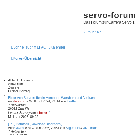
servo-foru
Das Forum zur Carrera Servo 1
Zum Inhalt
Schnellzugriff
FAQ
Kalender
Foren-Übersicht
Aktuelle Themen
Antworten
Zugriffe
Letzter Beitrag
Bilder von Servotreffen in Homberg, Wersborg und Ausham
von
lubomir
» Mo 8. Jul 2024, 21:14 » in
Treffen
7
Antworten
26692
Zugriffe
Letzter Beitrag
von
lubomir
Mi 1. Jul 2026, 09:02
[140] Batmobil (Download, bearbeitet)
von
Okami
» Mi 3. Jun 2026, 20:58 » in
Allgemein
»
3D-Druck
7
Antworten