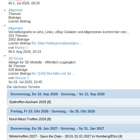
g
e
Mi 1. Jul 2026, 09:33
u
e
Allgemein
s
Themen
t
Beiträge
e
Letzter Beitrag
r
Allgemein
B
Vorstellung/who-is-who, Links, eBay-Gelaber und Allgemeines kommt hier rein...
e
203
Themen
i
2052
Beiträge
t
Letzter Beitrag
r
Re: Mein Hobbyprivatbastelpro…
N
a
von
Ronny
e
g
Mi 5. Aug 2026, 20:13
u
e
3D-Druck
s
Ablage für 3D-Modelle - öffentlich zugänglich
t
96
Themen
e
628
Beiträge
r
Letzter Beitrag
Re: [140] Slot füllen mit 3d …
B
N
von
Servus
e
e
So 19. Jul 2026, 10:45
i
u
Die nächsten Termine
t
e
r
s
Donnerstag, Do 10. Sep 2026 - Sonntag, - So 13. Sep 2026
a
t
g
e
Südtreffen Ausham 2026 [8]
r
B
e
Freitag, Fr 23. Okt 2026 - Sonntag, - So 25. Okt 2026
i
t
Nord-West-Treffen 2026 [8]
r
a
Donnerstag, Do 28. Jan 2027 - Sonntag, - So 31. Jan 2027
g
Wintertreffen 2027 - Save the Date - 28.01-31.01.2027 in Homberg/Efze [4]