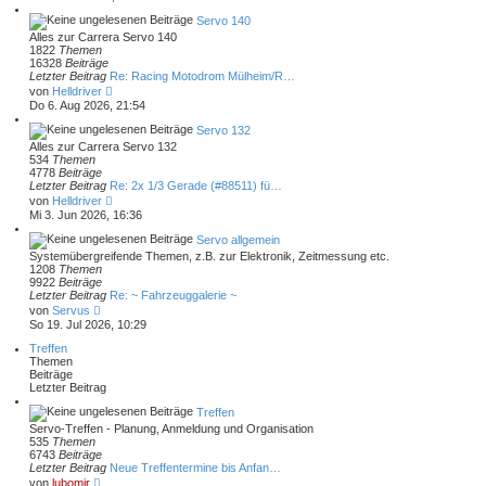
u
e
Servo 140
s
Alles zur Carrera Servo 140
t
1822
Themen
e
16328
Beiträge
r
Letzter Beitrag
Re: Racing Motodrom Mülheim/R…
B
N
von
Helldriver
e
e
Do 6. Aug 2026, 21:54
i
u
t
e
Servo 132
r
s
Alles zur Carrera Servo 132
a
t
534
Themen
g
e
4778
Beiträge
r
Letzter Beitrag
Re: 2x 1/3 Gerade (#88511) fü…
B
N
von
Helldriver
e
e
Mi 3. Jun 2026, 16:36
i
u
t
e
Servo allgemein
r
s
Systemübergreifende Themen, z.B. zur Elektronik, Zeitmessung etc.
a
t
1208
Themen
g
e
9922
Beiträge
r
Letzter Beitrag
Re: ~ Fahrzeuggalerie ~
B
N
von
Servus
e
e
So 19. Jul 2026, 10:29
i
u
t
e
Treffen
r
s
Themen
a
t
Beiträge
g
e
Letzter Beitrag
r
B
Treffen
e
Servo-Treffen - Planung, Anmeldung und Organisation
i
535
Themen
t
6743
Beiträge
r
Letzter Beitrag
Neue Treffentermine bis Anfan…
a
N
von
lubomir